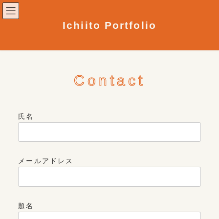
コ
ナ
ン
ビ
テ
ゲ
Ichiito Portfolio
ン
ー
ツ
シ
へ
ョ
ス
ン
キ
に
ッ
移
Contact
プ
動
氏名
メールアドレス
題名