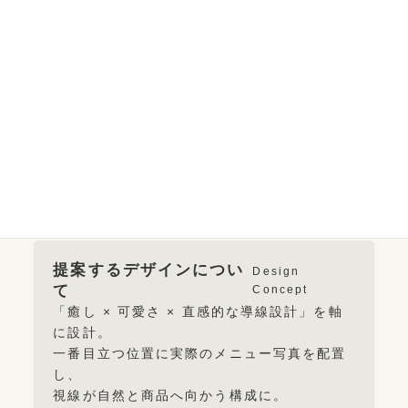
20代～40代の女性を中心としたカフェ好き
層。
仕事や家事、育児の合間にほっと一息つける
場所を求めている人。
可愛い空間や写真映えするスイーツが好き
で、SNSもよく利用している。
想定シーン① 20代女性
仕事終わりや休日にLINEを開き
「今日は少し癒されたいな」と思ったタイミ
ングで目にする
提案するデザインについ
Design
て
Concept
「癒し × 可愛さ × 直感的な導線設計」を軸
に設計。
一番目立つ位置に実際のメニュー写真を配置
し、
視線が自然と商品へ向かう構成に。