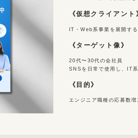
《仮想クライアント
IT・Web系事業を展開す
《ターゲット像》
20代〜30代の会社員
SNSを日常で使用し、I
《目的》
エンジニア職種の応募数増