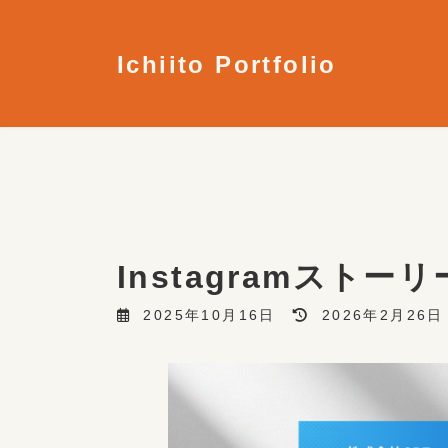
コ
ナ
ン
ビ
テ
ゲ
Ichiito Portfolio
ン
ー
ツ
シ
へ
ョ
ス
ン
キ
に
ッ
移
プ
動
Instagramストーリ
最
2025年10月16日
2026年2月26日
終
更
新
日
時
: