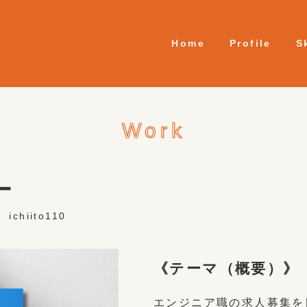
Home
Profile
S
Work
ー
ichiito110
《テーマ（概要）》
エンジニア職の求人募集を目