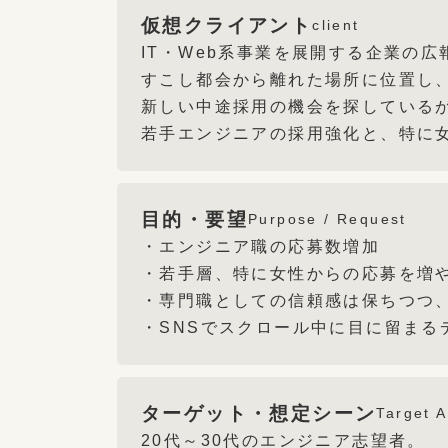
仮想クライアント
client
IT・Web系事業を展開する企業の
すこし都会から離れた場所に位置し、
新しい中途採用の機会を探している
若手エンジニアの採用強化と、特に
目的・要望
Purpose / Request
・エンジニア職の応募数増加
・若手層、特に女性からの応募を増
・専門職としての信頼感は保ちつつ
・SNSでスクロール中に目に留まる
ターゲット・想定シーン
Target 
20代～30代のエンジニア志望者。